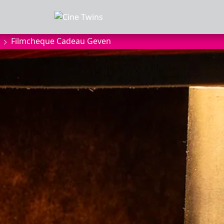
Filmcheque Cadeau Geven
MMA
anbod
a
of zaalhuur
sluiten
onnees