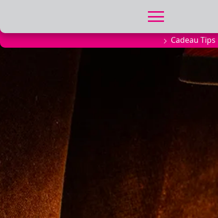
Cadeau Tips
FILMPROGRA
Actueel filma
Aanmelden
filmprogramm
Kinderfeestjes
Privébioscoop 
ABONNEMENT
Alle informatie
Abonnement af
Inlog voor ab