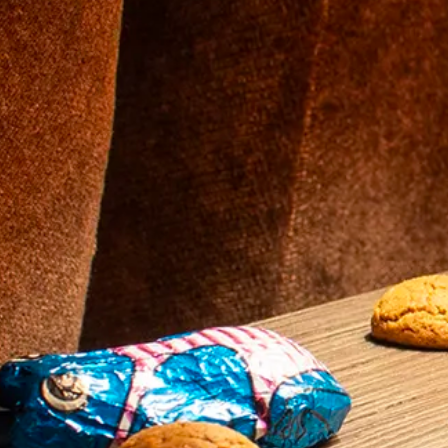
CADEAUTIPS
Cadeaukaart k
Cadeaukaart s
Abonnement c
geven
ONZE BIOSCO
Ons serviceco
Eten en drinke
Vacatures
PRAKTISCH
Openingstijde
Contact
Tarieven