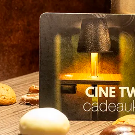
open
aldo
adeau
OP
ncept
n
n