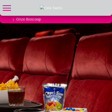
Onze Bioscoop
FILMPROGRAMMA
Actueel filmaanbod
Aanmelden filmprogramma
Kinderfeestjes
Privébioscoop of zaalhuur
ABONNEMENT
Alle informatie
Abonnement afsluiten
Inlog voor abonnees
CADEAUTIPS
Cadeaukaart kopen