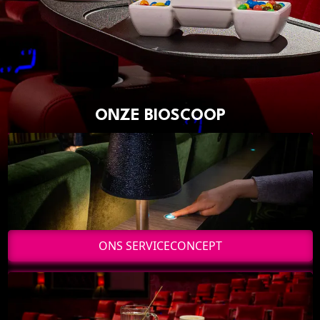
Cadeaukaart saldo
Abonnement cadeau geven
ONZE BIOSCOOP
Ons serviceconcept
ONZE BIOSCOOP
Eten en drinken
Vacatures
PRAKTISCH
Openingstijden
Contact
Tarieven
ONS SERVICECONCEPT
Parkeren en OV