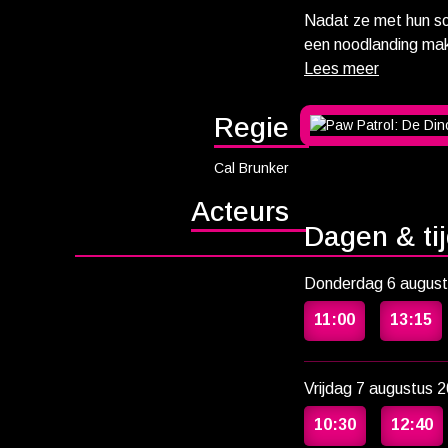
Nadat ze met hun sc
een noodlanding mak
Rex, een pup die jar
te maken heeft. Als 
wil gaan delven, we
Regie
Patrol-pups voor ee
tegenhouden, voordat
Cal Brunker
Acteurs
Dagen & ti
Donderdag 6 august
11:00
13:15
Vrijdag 7 augustus 
10:30
12:40