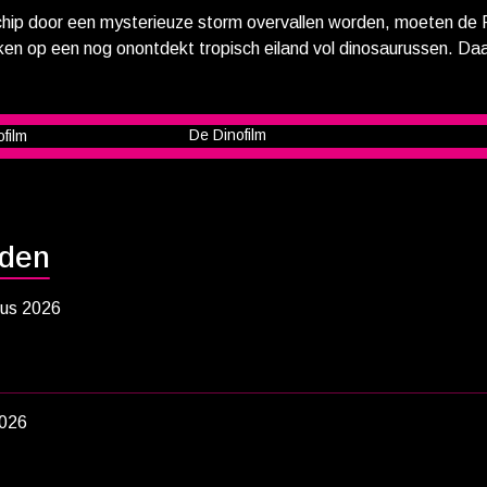
hip door een mysterieuze storm overvallen worden, moeten de
en op een nog onontdekt tropisch eiland vol dinosaurussen. Da
en geleden gestrand is op het eiland en inmiddels een expert is in
hun grote rivaal burgemeester Humdinger de natuurlijke grondsto
kt hij per ongeluk een enorme slapende vulkaan. Door de uitbar
n reddingsactie van dino-formaat te staan en ze zullen Humding
 alles op het eiland uitsterft.
jden
us 2026
2026