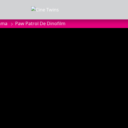
mma
Paw Patrol De Dinofilm
MMA
anbod
a
of zaalhuur
sluiten
onnees