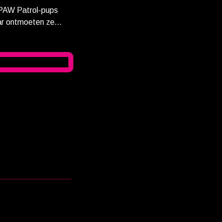
 PAW Patrol-pups
ar ontmoeten ze
 alles wat met dino’s
ffen op het eiland
sting komen de PAW
er moeten