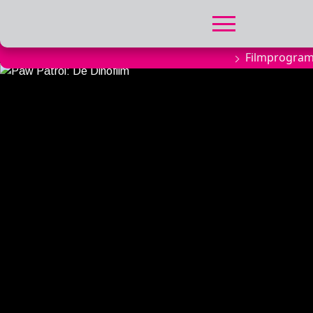
Filmprogra
FILMPROGRA
Actueel filma
Aanmelden
filmprogramm
Kinderfeestjes
Privébioscoop 
ABONNEMENT
Alle informatie
Abonnement af
Inlog voor ab