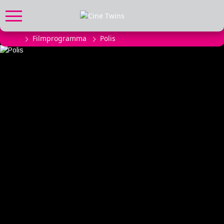
Filmprogramma
Polis
FILMPROGRAMMA
Actueel filmaanbod
Aanmelden filmprogramma
Kinderfeestjes
Privébioscoop of zaalhuur
ABONNEMENT
Alle informatie
Abonnement afsluiten
Inlog voor abonnees
CADEAUTIPS
Cadeaukaart kopen