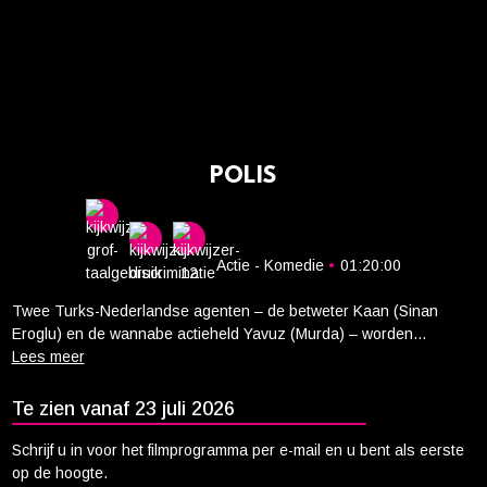
Cadeaukaart saldo
Abonnement cadeau geven
ONZE BIOSCOOP
Ons serviceconcept
POLIS
Eten en drinken
Vacatures
PRAKTISCH
Actie - Komedie
•
01:20:00
Openingstijden
Twee Turks-Nederlandse agenten – de betweter Kaan (Sinan
Contact
Eroglu) en de wannabe actieheld Yavuz (Murda) – worden
gedwongen om samen te werken aan een ondankbare opdracht.
Tarieven
Hun missie? De escorte van computernerd Kim (Phi Nguyen), die
Parkeren en OV
zich voordoet als ’s werelds gevaarlijkste hacker, naar een Duitse
Te zien vanaf 23 juli 2026
rechtbank. Het ogenschijnlijk simpele ritje ontaardt in een
explosieve roadtrip wanneer een gevaarlijke Europese bende hen
Schrijf u in voor het filmprogramma per e-mail en u bent als eerste
op de hielen zit. Zonder hulp van de autoriteiten moeten Kaan en
op de hoogte.