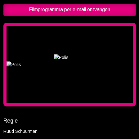
Yavuz vertrouwen op hun eigen vindingrijkheid – én op elkaar – om
levend de eindstreep te halen.
Filmprogramma per e-mail ontvangen
Regie
Ruud Schuurman