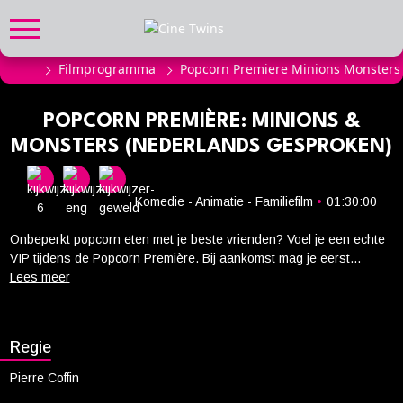
Filmprogramma
Popcorn Premiere Minions Monsters
FILMPROGRAMMA
Actueel filmaanbod
POPCORN PREMIÈRE: MINIONS &
Aanmelden filmprogramma
MONSTERS (NEDERLANDS GESPROKEN)
Kinderfeestjes
Privébioscoop of zaalhuur
Komedie - Animatie - Familiefilm
•
01:30:00
ABONNEMENT
Onbeperkt popcorn eten met je beste vrienden? Voel je een echte
VIP tijdens de Popcorn Première. Bij aankomst mag je eerst
Alle informatie
flaneren over onze rode loper, bij binnenkomst krijg je een kleurrijk
Abonnement afsluiten
drankje en tijdens de film is er onbeperkt zoete of zoute popcorn!
Als je naar huis gaat, ontvang je een leuk cadeautje. --- Niet lang
Inlog voor abonnees
na het wereldwijde succes van Despicable Me 4, de grappigste
Regie
komedie van de zomer van 2024, breidt Illumination hun vrolijke
CADEAUTIPS
animatie-universum uit met Minions & Monsters, een nieuw
Pierre Coffin
hoofdstuk in de grootste animatiefranchise ooit. Minions &
Cadeaukaart kopen