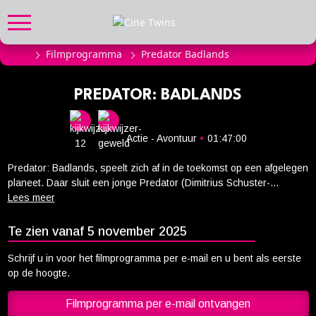
Filmprogramma
Predator Badlands
FILMPROGRAMMA
Actueel filmaanbod
PREDATOR: BADLANDS
Aanmelden filmprogramma
Kinderfeestjes
Actie - Avontuur
•
01:47:00
Privébioscoop of zaalhuur
Predator: Badlands, speelt zich af in de toekomst op een afgelegen
planeet. Daar sluit een jonge Predator (Dimitrius Schuster-
ABONNEMENT
Koloamatangi), verstoten door zijn clan, een onverwachte alliantie
Alle informatie
met Thia (Elle Fanning) en begint aan een gevaarlijke reis op zoek
naar de ultieme tegenstander.
Abonnement afsluiten
Te zien vanaf 5 november 2025
Inlog voor abonnees
Schrijf u in voor het filmprogramma per e-mail en u bent als eerste
op de hoogte.
CADEAUTIPS
Filmprogramma per e-mail ontvangen
Cadeaukaart kopen