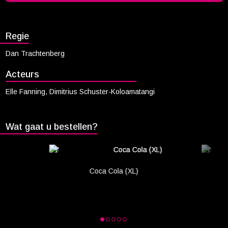
Cadeaukaart saldo
Abonnement cadeau geven
Regie
ONZE BIOSCOOP
Dan Trachtenberg
Ons serviceconcept
Acteurs
Eten en drinken
Elle Fanning, Dimitrius Schuster-Koloamatangi
Vacatures
PRAKTISCH
Wat gaat u bestellen?
Openingstijden
Contact
Tarieven
Coca Cola (XL)
Parkeren en OV