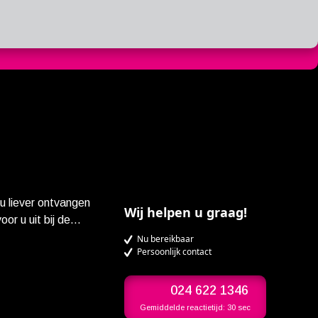
 u liever ontvangen
Wij helpen u graag!
or u uit bij de
s verwelkomd met
Nu bereikbaar
Persoonlijk contact
hapje van het huis en
 drukken of online
De verfilming van
024 622 1346
r moederschap,
Gemiddelde reactietijd:
30 sec