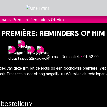
mma
Premiere Reminders Of Him
MMA
anbod
PREMIÈRE: REMINDERS OF HIM
a
Drama - Romantiek
•
01:52:00
of zaalhuur
ek van deze film ligt de focus op een alcoholvrije première. Wilt
je Prosecco is dat alsnog mogelijk.••• We rollen de rode loper vo
ers of Him. In de zaal wordt u door een van onze medewerker
tief, of een alcoholische variant. Tijdens de film serveren we een 
sluiten
ra’s wenst te bestellen, hoeft u alleen maar op de serviceknop te
e geven. Aan het eind van de avond ontvangt u een attentie. --- 
onnees
 bestellen?
menale literaire bestseller is een levensveranderende film ove