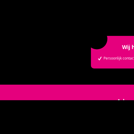
Parkeren en O
Wij 
Persoonlijk contac
Adres
Kerkplein
6581 AC Ma
024 622 13