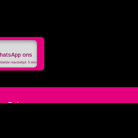
hatsApp ons
elde reactietijd:
5 min
ne Twins
Contact
ningstijden
erviceconcept