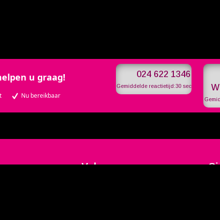
V
024 622 1346
helpen u graag!
W
Gemiddelde reactietijd:
30 sec
t
Nu bereikbaar
Gemidd
Volg ons op
Ci
 2b
lden
Ope
 46
Ons s