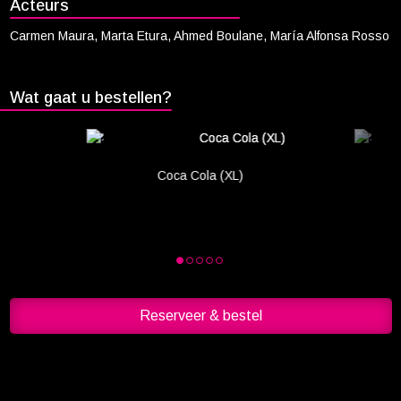
keuze leidt onverwacht tot nieuwe kansen op liefde en sensualiteit.
Acteurs
Cadeaukaart saldo
Carmen Maura, Marta Etura, Ahmed Boulane, María Alfonsa Rosso
Abonnement cadeau geven
ONZE BIOSCOOP
Wat gaat u bestellen?
Ons serviceconcept
Eten en drinken
Vacatures
Coca Cola (XL)
PRAKTISCH
Openingstijden
Contact
Tarieven
Reserveer & bestel
Parkeren en OV