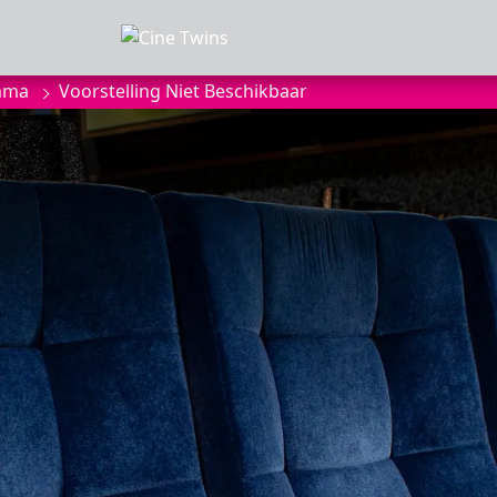
mma
Voorstelling Niet Beschikbaar
MMA
anbod
a
of zaalhuur
sluiten
onnees