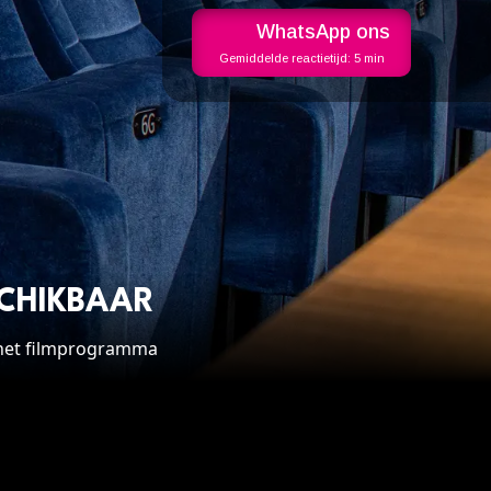
WhatsApp ons
Gemiddelde reactietijd:
5 min
SCHIKBAAR
n het filmprogramma