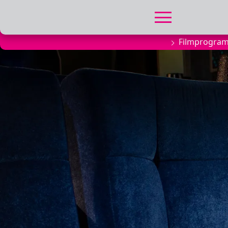
Filmprogra
FILMPROGRA
Actueel filma
Aanmelden
filmprogramm
Kinderfeestjes
Privébioscoop 
ABONNEMENT
Alle informatie
Abonnement af
Inlog voor ab