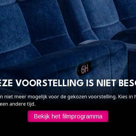
open
aldo
adeau
OP
ncept
n
EZE VOORSTELLING IS NIET BE
en niet meer mogelijk voor de gekozen voorstelling. Kies i
een andere tijd.
n
Bekijk het filmprogramma