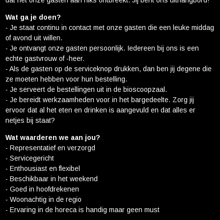
dat het onze gasten aan niks ontbreekt. Jij bent ons uithangbord!
Cadeaukaart saldo
Wat ga je doen?
Abonnement cadeau geven
- Je staat continu in contact met onze gasten die een leuke middag
of avond uit willen.
- Je ontvangt onze gasten persoonlijk. Iedereen bij ons is een
ONZE BIOSCOOP
echte gastvrouw of -heer.
Ons serviceconcept
- Als de gasten op de serviceknop drukken, dan ben jij degene die
ze moeten hebben voor hun bestelling.
Eten en drinken
- Je serveert de bestellingen uit in de bioscoopzaal.
Vacatures
- Je bereidt werkzaamheden voor in het bargedeelte. Zorg jij
ervoor dat al het eten en drinken is aangevuld en dat alles er
PRAKTISCH
netjes bij staat?
Openingstijden
Wat waarderen we aan jou?
- Representatief en verzorgd
Contact
- Servicegericht
Tarieven
- Enthousiast en flexibel
- Beschikbaar in het weekend
Parkeren en OV
- Goed in hoofdrekenen
- Woonachtig in de regio
- Ervaring in de horeca is handig maar geen must