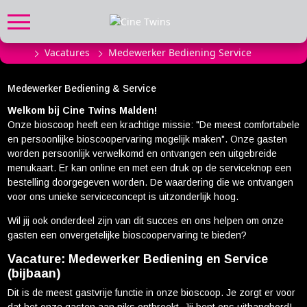
Vacatures
Medewerker Bediening Service
FILMPROGRAMMA
Actueel filmaanbod
Medewerker Bediening & Service
Aanmelden filmprogramma
Welkom bij Cine Twins Malden!
Kinderfeestjes
Onze bioscoop heeft een krachtige missie:
"De meest comfortabele
en persoonlijke bioscoopervaring mogelijk maken"
. Onze gasten
Privébioscoop of zaalhuur
worden persoonlijk verwelkomd en ontvangen een uitgebreide
menukaart. Er kan online en met een druk op de serviceknop een
ABONNEMENT
bestelling doorgegeven worden. De waardering die we ontvangen
voor ons unieke serviceconcept is uitzonderlijk hoog.
Alle informatie
Wil jij ook onderdeel zijn van dit succes en ons helpen om onze
Abonnement afsluiten
gasten een onvergetelijke bioscoopervaring te bieden?
Inlog voor abonnees
Vacature: Medewerker Bediening en Service
(bijbaan)
CADEAUTIPS
Dit is de meest gastvrije functie in onze bioscoop. Je zorgt er voor
Cadeaukaart kopen