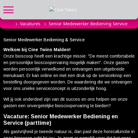
Vacatures
Senior Medewerker Bediening Service
FILMPROGRAMMA
Actueel filmaanbod
Senior Medewerker Bediening & Service
Aanmelden filmprogramma
Welkom bij Cine Twins Malden!
Kinderfeestjes
Onze bioscoop heeft een krachtige missie:
"De meest comfortabele
en persoonlijke bioscoopervaring mogelijk maken"
. Onze gasten
Privébioscoop of zaalhuur
worden persoonlijk verwelkomd en ontvangen een uitgebreide
menukaart. Er kan online en met een druk op de serviceknop een
ABONNEMENT
bestelling doorgegeven worden. De waardering die we ontvangen
voor ons unieke serviceconcept is uitzonderlijk hoog.
Alle informatie
Wil jij ook onderdeel zijn van dit succes en ons helpen om onze
Abonnement afsluiten
gasten een onvergetelijke bioscoopervaring te bieden?
Inlog voor abonnees
Vacature: Senior Medewerker Bediening en
Service (parttime)
CADEAUTIPS
Als gastvrijheid je tweede natuur is, dan past deze horecafunctie in
Cadeaukaart kopen