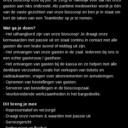
onze bioscoop echt bij jou. Je zorgt er namelijk voor dat het onze
Cadeaukaart saldo
gasten aan niks ontbreekt. Als parttime medewerker wordt je één
van de vaste gezichten van onze bioscoop en ben je in staat om
Abonnement cadeau geven
kort de taken van een Teamleider op je te nemen.
Wat ga je doen?
ONZE BIOSCOOP
- Het uithangbord zijn van onze bioscoop! Je draagt onze
Ons serviceconcept
kernwaarden met passie uit en staat continu in contact met alle
gasten die een leuke avond of middag uit zijn.
Eten en drinken
- Het ontvangen van onze gasten in de zaal. Iedereen bij ons is
Vacatures
een echte gastvrouw / gastheer.
- Het ontvangen van gasten bij de kassa en ze helpen met alle
PRAKTISCH
denkbare verzoeken, zoals het verkopen van tickets en
cadeaukaarten, vragen over abonnementen en annuleringen.
Openingstijden
- Opnemen van bestellingen van gasten.
Contact
- Serveren van bestellingen in de bioscoopzaal.
- Voorbereidende werkzaamheden in het bargedeelte.
Tarieven
Dit breng je mee
Parkeren en OV
- Representatief en verzorgd
- Draagt onze normen & waarden met passie uit
- Servicegericht